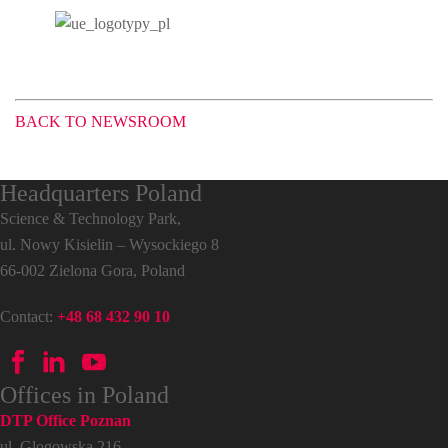
BACK TO NEWSROOM
Headquarters Poland
Science & Technology Park,
ul. Nowy Kisielin – Wysockiego 8
66-002 Zielona Gora, Poland
Contact:
+48 68 432 90 10
Offices in Poland
DTP Office Poznan
ul. Glogowska 216