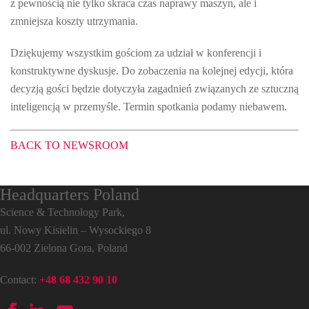
z pewnością nie tylko skraca czas naprawy maszyn, ale i
zmniejsza koszty utrzymania.
Dziękujemy wszystkim gościom za udział w konferencji i
konstruktywne dyskusje. Do zobaczenia na kolejnej edycji, która
decyzją gości będzie dotyczyła zagadnień związanych ze sztuczną
inteligencją w przemyśle. Termin spotkania podamy niebawem.
BACK TO NEWSROOM
Headquarters Poland
Science & Technology Park,
ul. Nowy Kisielin – Wysockiego 8
66-002 Zielona Gora, Poland
Contact:
+48 68 432 90 10